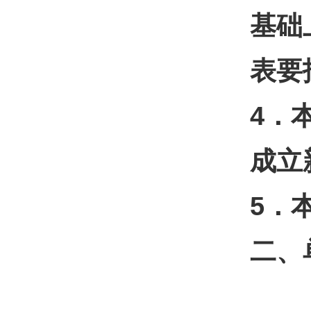
基础
表要
4
．
成立
5
．
二、