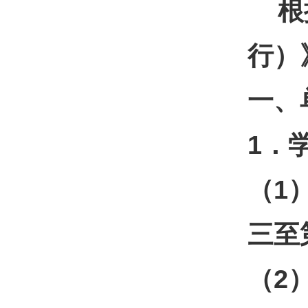
根据
行）
一、
1
．
（1
三至第
（2