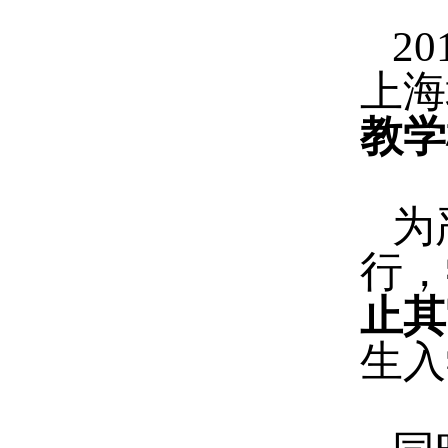
20
上海
教学
为
行，
止其
生入