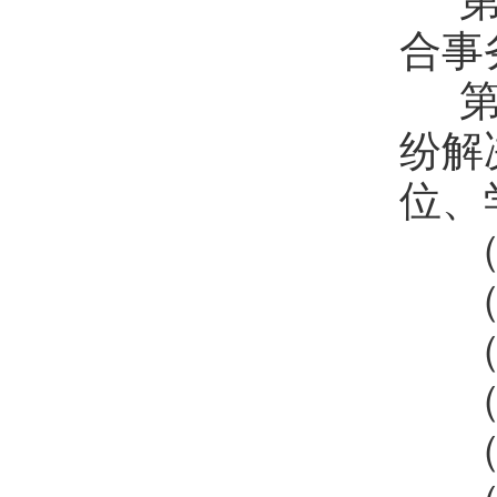
第
合事
第
纷解
位、
（
（
（
（
（