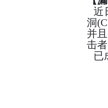
【漏
近
洞(C
并且
击者
已