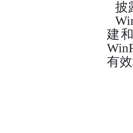
披
W
建
Wi
有效