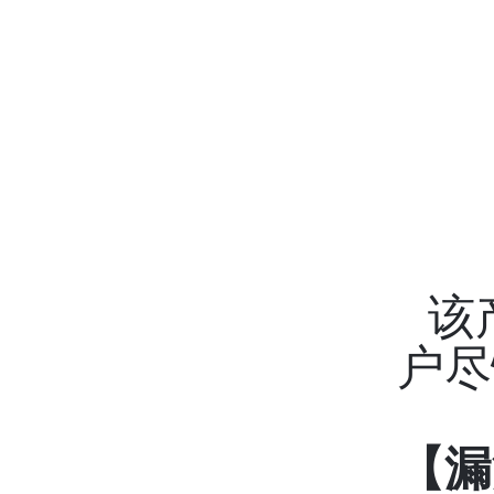
该
户尽
【漏