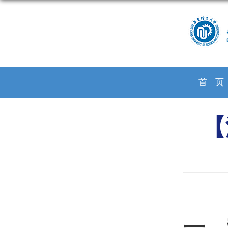
首
【
一、