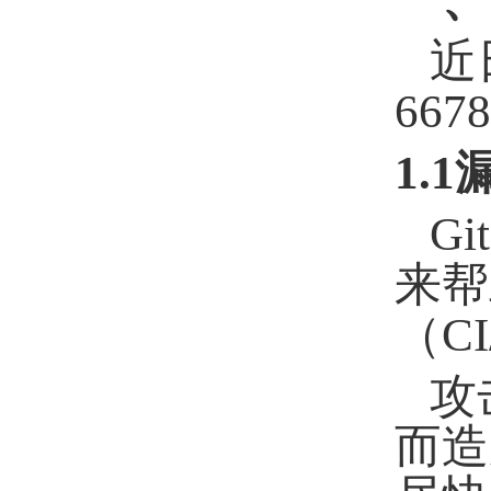
近
667
1.
G
来帮
（C
攻
而造