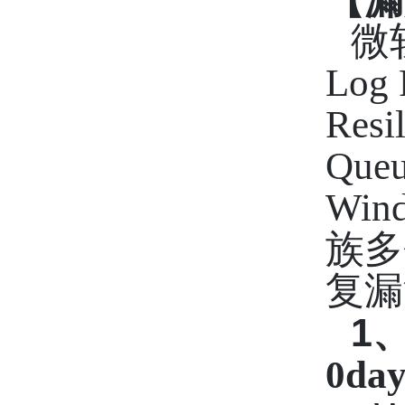
【漏
微
Log 
Resi
Queu
Wind
族多
复漏
1
0d