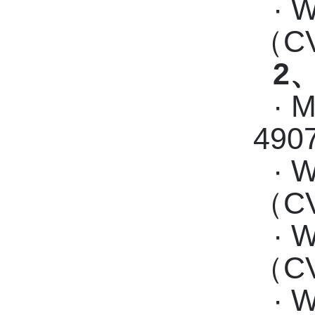
· 
（CV
2
· 
490
· 
（CV
· 
（CV
· 