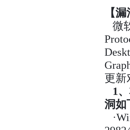
【漏
微
Proto
Deskt
Graph
更新
1
、
洞如
·
Wi