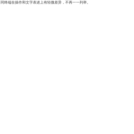
不同终端在操作和文字表述上有轻微差异，不再一一列举。
）